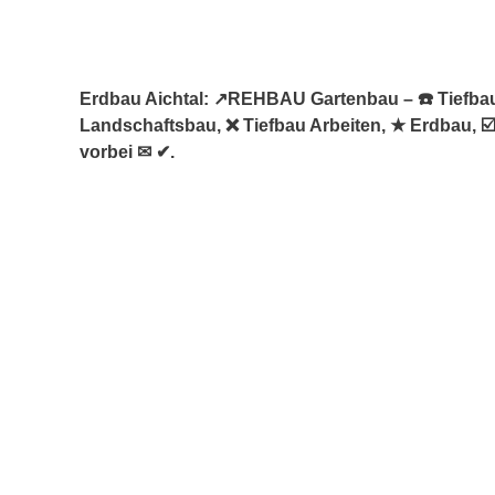
Erdbau Aichtal: ↗️REHBAU Gartenbau – ☎️ Tiefba
Landschaftsbau, ❌ Tiefbau Arbeiten, ★ Erdbau, ☑
vorbei ✉ ✔.