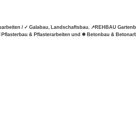
uarbeiten / ✓ Galabau, Landschaftsbau. ↗️REHBAU Gartenba
️ Pflasterbau & Pflasterarbeiten und ✹ Betonbau & Betonar