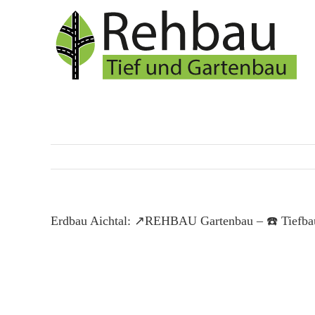
Skip
to
content
Erdbau Aichtal: ↗️REHBAU Gartenbau – ☎️ Tiefbau