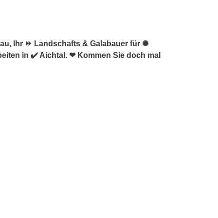
u, Ihr ⏩ Landschafts & Galabauer für ✺
beiten in ✔️ Aichtal. ❤ Kommen Sie doch mal