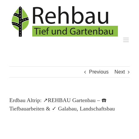
Skip
to
content
Previous
Next
Erdbau Altrip: ↗️REHBAU Gartenbau – ☎️
Tiefbauarbeiten & ✓ Galabau, Landschaftsbau