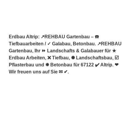
Erdbau Altrip: ↗️REHBAU Gartenbau – ☎️
Tiefbauarbeiten / ✓ Galabau, Betonbau. ↗️REHBAU
Gartenbau, Ihr ⏩ Landschafts & Galabauer für ★
Erdbau Arbeiten, ❌ Tiefbau, ✺ Landschaftsbau, ☑️
Pflasterbau und ✹ Betonbau für 67122 ✔️ Altrip. ❤
Wir freuen uns auf Sie ✉ ✔.