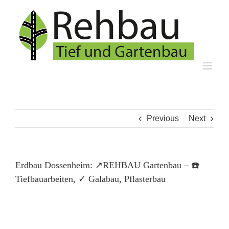
Skip
to
content
Previous
Next
Erdbau Dossenheim: ↗️REHBAU Gartenbau – ☎️
Tiefbauarbeiten, ✓ Galabau, Pflasterbau