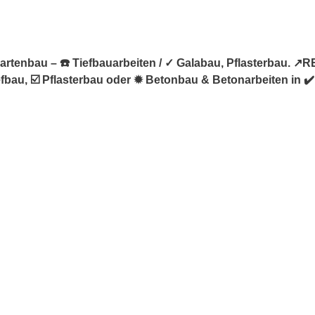
enbau – ☎️ Tiefbauarbeiten / ✓ Galabau, Pflasterbau. ↗️
fbau, ☑️ Pflasterbau oder ✹ Betonbau & Betonarbeiten in ✔