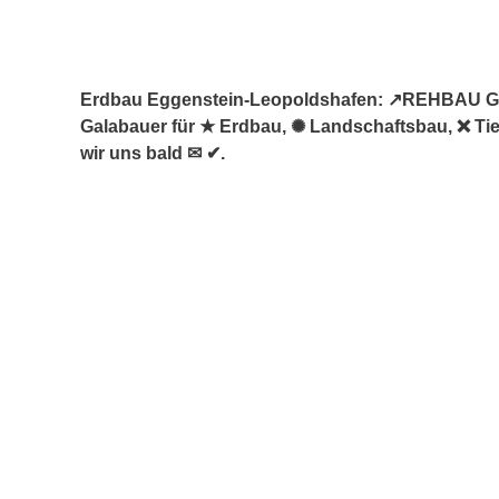
Erdbau Eggenstein-Leopoldshafen: ↗️REHBAU Gart
Galabauer für ★ Erdbau, ✺ Landschaftsbau, ❌ Tie
wir uns bald ✉ ✔.