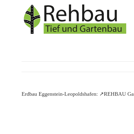
Skip
to
content
Erdbau Eggenstein-Leopoldshafen: ↗️REHBAU Gart