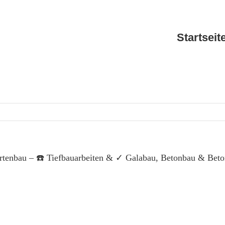
Startseit
enbau – ☎️ Tiefbauarbeiten & ✓ Galabau, Betonbau & Beto