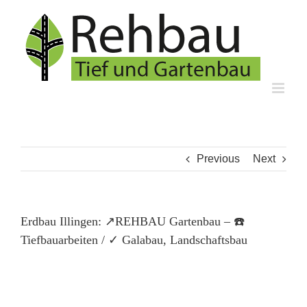
Skip
to
content
Previous
Next
Erdbau Illingen: ↗️REHBAU Gartenbau – ☎️
Tiefbauarbeiten / ✓ Galabau, Landschaftsbau