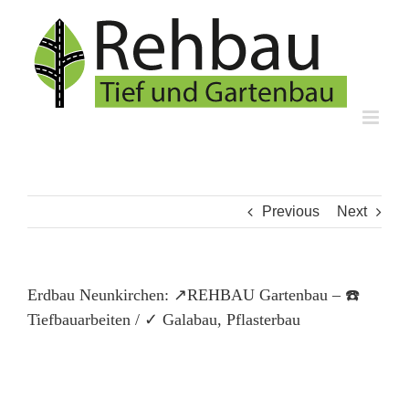
Skip
to
content
Previous
Next
Erdbau Neunkirchen: ↗️REHBAU Gartenbau – ☎️
Tiefbauarbeiten / ✓ Galabau, Pflasterbau