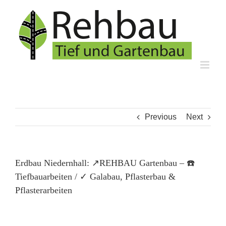
Skip
to
content
Previous
Next
Erdbau Niedernhall: ↗️REHBAU Gartenbau – ☎️
Tiefbauarbeiten / ✓ Galabau, Pflasterbau &
Pflasterarbeiten