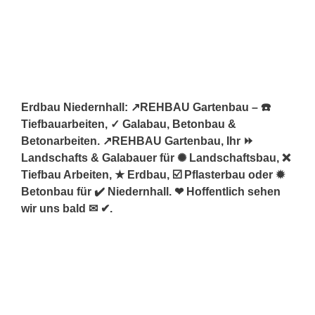
Erdbau Niedernhall: ↗️REHBAU Gartenbau – ☎️
Tiefbauarbeiten, ✓ Galabau, Betonbau &
Betonarbeiten. ↗️REHBAU Gartenbau, Ihr ⏩
Landschafts & Galabauer für ✺ Landschaftsbau, ❌
Tiefbau Arbeiten, ★ Erdbau, ☑️ Pflasterbau oder ✹
Betonbau für ✔️ Niedernhall. ❤ Hoffentlich sehen
wir uns bald ✉ ✔.