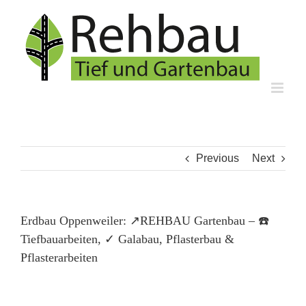
Skip
to
content
Previous
Next
Erdbau Oppenweiler: ↗️REHBAU Gartenbau – ☎️
Tiefbauarbeiten, ✓ Galabau, Pflasterbau &
Pflasterarbeiten