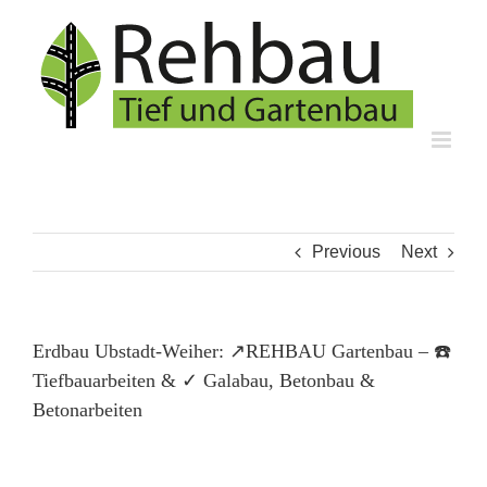
Skip
to
content
Previous
Next
Erdbau Ubstadt-Weiher: ↗️REHBAU Gartenbau – ☎️
Tiefbauarbeiten & ✓ Galabau, Betonbau &
Betonarbeiten