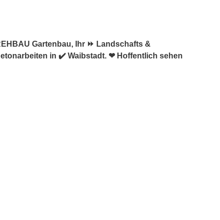
↗️REHBAU Gartenbau, Ihr ⏩ Landschafts &
tonarbeiten in ✔️ Waibstadt. ❤ Hoffentlich sehen