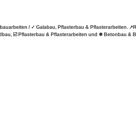
auarbeiten / ✓ Galabau, Pflasterbau & Pflasterarbeiten. 
bau, ☑️ Pflasterbau & Pflasterarbeiten und ✹ Betonbau & Be