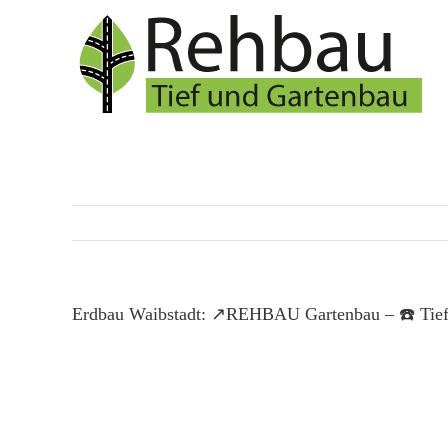
Skip
to
content
Erdbau Waibstadt: ↗️REHBAU Gartenbau – ☎️ Tiefb