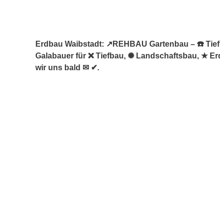
Erdbau Waibstadt: ↗️REHBAU Gartenbau – ☎️ Tiefb
Galabauer für ❌ Tiefbau, ✺ Landschaftsbau, ★ Erd
wir uns bald ✉ ✔.