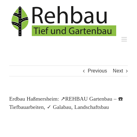
Skip
to
content
Previous
Next
Erdbau Haßmersheim: ↗️REHBAU Gartenbau – ☎️
Tiefbauarbeiten, ✓ Galabau, Landschaftsbau