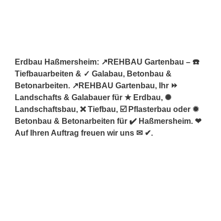
Erdbau Haßmersheim: ↗️REHBAU Gartenbau – ☎️
Tiefbauarbeiten & ✓ Galabau, Betonbau &
Betonarbeiten. ↗️REHBAU Gartenbau, Ihr ⏩
Landschafts & Galabauer für ★ Erdbau, ✺
Landschaftsbau, ❌ Tiefbau, ☑️ Pflasterbau oder ✹
Betonbau & Betonarbeiten für ✔️ Haßmersheim. ❤
Auf Ihren Auftrag freuen wir uns ✉ ✔.