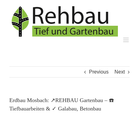
Skip
to
content
Previous
Next
Erdbau Mosbach: ↗️REHBAU Gartenbau – ☎️
Tiefbauarbeiten & ✓ Galabau, Betonbau