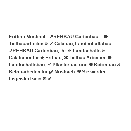
Erdbau Mosbach: ↗️REHBAU Gartenbau – ☎️
Tiefbauarbeiten & ✓ Galabau, Landschaftsbau.
↗️REHBAU Gartenbau, Ihr ⏩ Landschafts &
Galabauer für ★ Erdbau, ❌ Tiefbau Arbeiten, ✺
Landschaftsbau, ☑️ Pflasterbau und ✹ Betonbau &
Betonarbeiten für ✔️ Mosbach. ❤ Sie werden
begeistert sein ✉ ✔.