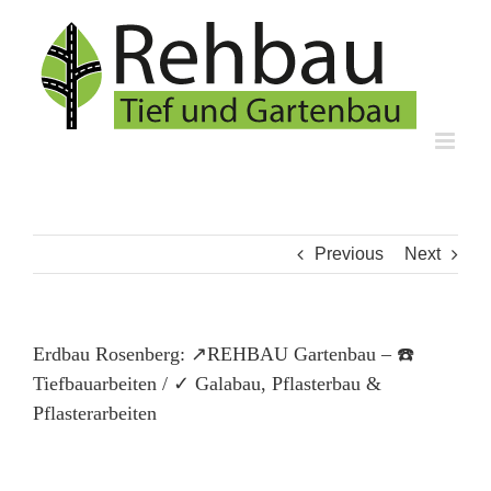
Skip
to
content
Previous
Next
Erdbau Rosenberg: ↗️REHBAU Gartenbau – ☎️
Tiefbauarbeiten / ✓ Galabau, Pflasterbau &
Pflasterarbeiten