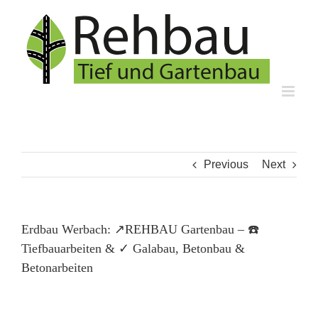
Skip
to
content
Previous
Next
Erdbau Werbach: ↗️REHBAU Gartenbau – ☎️
Tiefbauarbeiten & ✓ Galabau, Betonbau &
Betonarbeiten