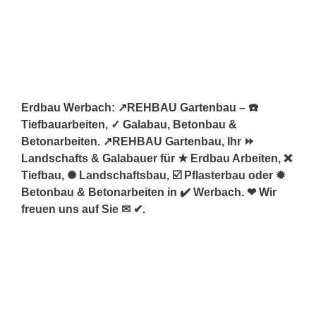
Erdbau Werbach: ↗️REHBAU Gartenbau – ☎️
Tiefbauarbeiten, ✓ Galabau, Betonbau &
Betonarbeiten. ↗️REHBAU Gartenbau, Ihr ⏩
Landschafts & Galabauer für ★ Erdbau Arbeiten, ❌
Tiefbau, ✺ Landschaftsbau, ☑️ Pflasterbau oder ✹
Betonbau & Betonarbeiten in ✔️ Werbach. ❤ Wir
freuen uns auf Sie ✉ ✔.