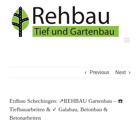
Skip
to
content
Previous
Next
Erdbau Schechingen: ↗️REHBAU Gartenbau – ☎️
Tiefbauarbeiten & ✓ Galabau, Betonbau &
Betonarbeiten