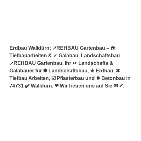
Erdbau Walldürn: ↗️REHBAU Gartenbau – ☎️
Tiefbauarbeiten & ✓ Galabau, Landschaftsbau.
↗️REHBAU Gartenbau, Ihr ⏩ Landschafts &
Galabauer für ✺ Landschaftsbau, ★ Erdbau, ❌
Tiefbau Arbeiten, ☑️ Pflasterbau und ✹ Betonbau in
74731 ✔️ Walldürn. ❤ Wir freuen uns auf Sie ✉ ✔.