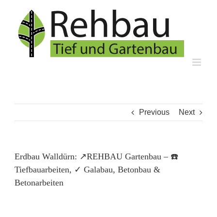
Skip
to
content
Previous
Next
Erdbau Walldürn: ↗️REHBAU Gartenbau – ☎️
Tiefbauarbeiten, ✓ Galabau, Betonbau &
Betonarbeiten