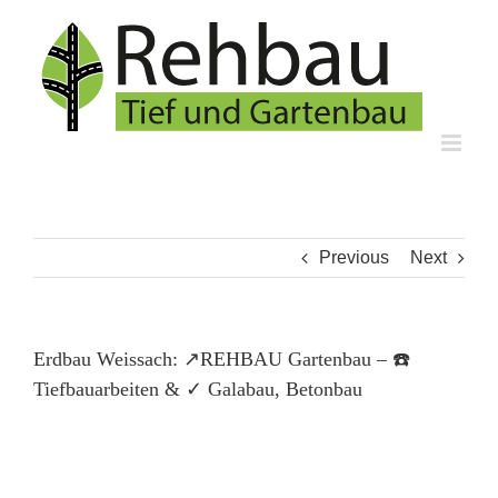
Skip
to
content
Previous
Next
Erdbau Weissach: ↗️REHBAU Gartenbau – ☎️
Tiefbauarbeiten & ✓ Galabau, Betonbau