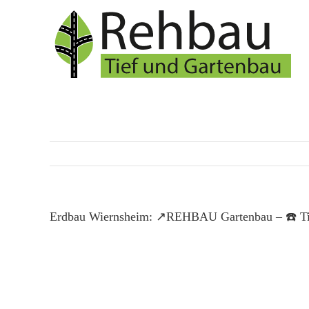
Skip
to
content
Erdbau Wiernsheim: ↗️REHBAU Gartenbau – ☎️ Tie