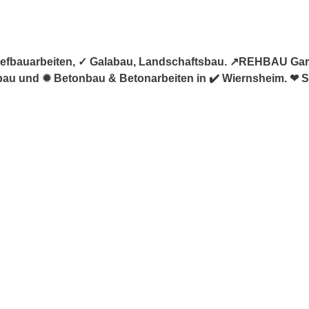
efbauarbeiten, ✓ Galabau, Landschaftsbau. ↗️REHBAU Gart
rbau und ✹ Betonbau & Betonarbeiten in ✔️ Wiernsheim. ❤ Si