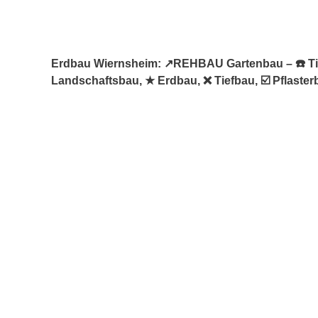
Erdbau Wiernsheim: ↗️REHBAU Gartenbau – ☎️ Ti
Landschaftsbau, ★ Erdbau, ❌ Tiefbau, ☑️ Pflaste